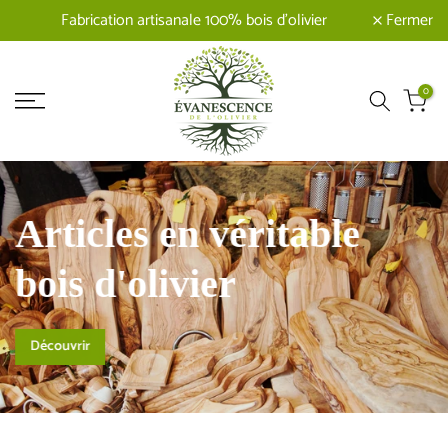
pour toutes les commandes de plus
Livraison offerte
Fermer
de 110 euros
0
Articles en véritable
bois d'olivier
Découvrir