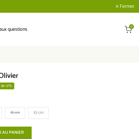
Fermer
0
 aux questions
Olivier
 de 12%
18 cm
10 cm
 AU PANIER