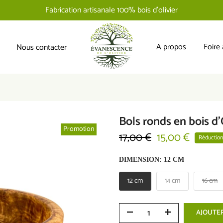
pour toutes les commandes de plus de 110 euros
Livraison offerte
A propos
Foire
Nous contacter
Bols ronds en bois d'
Promotion
17,00 €
15,00 €
Réduction
DIMENSION:
12 CM
12 cm
14 cm
16 cm
AJOUTER