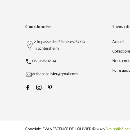
Coordonnées
Liens uti
2 Impasse des Pêcheurs, 67370
Accueil
Truchtersheim
Collection
06 51 96 02 04
Nous cont
Foire aux 
artisanat.olivier@gmail.com
Copyright EVANESCENCE DE L'OLIVIER © 2026
Site réalisé p